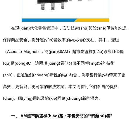
在現(xiàn)代化零售管理中，安防技術(shù)與設(shè)備智能化是
保障商品安全、提升運(yùn)營效率的兩大核心支柱。其中，聲磁
（Acousto-Magnetic，簡(jiǎn)稱AM）超市防盜標(biāo)簽與LED驅
(qū)動(dòng)IC，這兩項(xiàng)看似分屬不同領(lǐng)域的技術
(shù)，正通過創(chuàng)新性的結(jié)合，為零售行業(yè)帶來了更
高效、更智能、更可靠的解決方案。本文將探討它們各自的特點
(diǎn)、應(yīng)用以及協(xié)同創(chuàng)新的潛力。
一、 AM超市防盜標(biāo)簽：零售安防的“守護(hù)者”