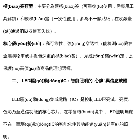
標(biāo)簽類型
：主要分為硬標(biāo)簽（可重復(fù)使用，需專用工
具解鎖）和軟標(biāo)簽（一次性使用，多為不干膠貼紙，在收銀臺
(tái)通過消磁器使其失效）。
核心優(yōu)勢(shì)
：高可靠性、強(qiáng)穿透性（能檢測(cè)藏在
金屬購物車或手提包深處的標(biāo)簽）、系統(tǒng)穩(wěn)定，是
保護(hù)高價(jià)值商品的理想選擇。
二、 LED驅(qū)動(dòng)IC：智能照明的“心臟”與信息載體
LED驅(qū)動(dòng)集成電路（IC）是控制LED燈亮滅、亮度、
色彩乃至通信功能的核心芯片。在零售環(huán)境中，LED照明無處
不在，而驅(qū)動(dòng)IC的智能化使其功能遠(yuǎn)超單純的照
明。