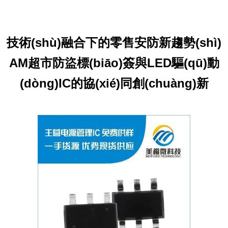
技術(shù)融合下的零售安防新趨勢(shì)
AM超市防盜標(biāo)簽與LED驅(qū)動
(dòng)IC的協(xié)同創(chuàng)新