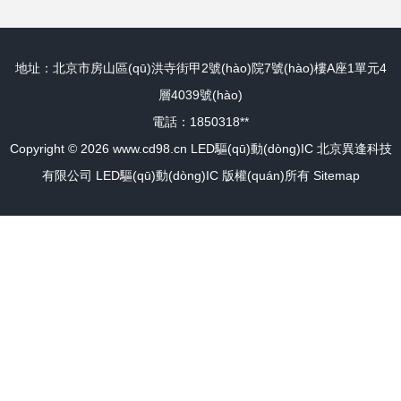
芯片及全方位解決
地址：北京市房山區(qū)洪寺街甲2號(hào)院7號(hào)樓A座1單元4
方案
層4039號(hào)
電話：1850318**
Copyright © 2026
www.cd98.cn
LED驅(qū)動(dòng)IC
北京異逢科技
有限公司
LED驅(qū)動(dòng)IC
版權(quán)所有
Sitemap